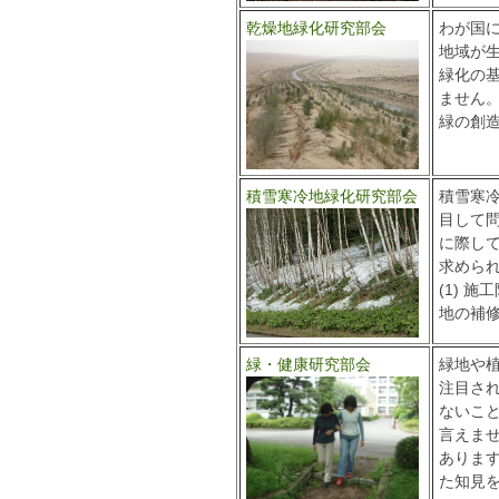
乾燥地緑化研究部会
わが国
地域が
緑化の
ません
緑の創
積雪寒冷地緑化研究部会
積雪寒
目して
に際し
求めら
(1) 
地の補
緑・健康研究部会
緑地や
注目さ
ないこ
言えま
ありま
た知見