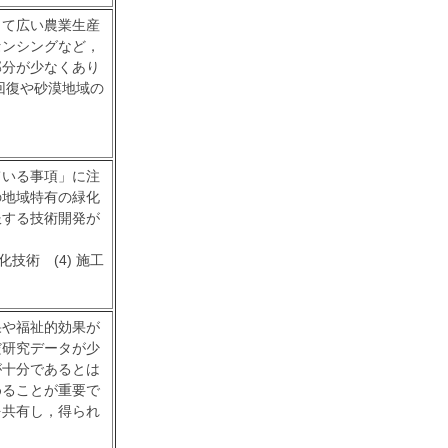
って広い農業生産
センシングなど，
部分が少なくあり
回復や砂漠地域の
ている事項」に注
の地域特有の緑化
服する技術開発が
化技術 (4) 施工
果や福祉的効果が
だ研究データが少
が十分であるとは
めることが重要で
を共有し，得られ