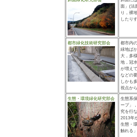
面」(法
り，裸
したり
都市緑化技術研究部会
都市内
緑地ば
大，多
地，冠
が増え
などの
しかも
視点か
生態・環境緑化研究部会
生態系
ープ」
究を行
2013
生態・
触れる