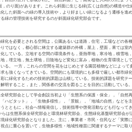
面，のり面)があります。これら斜面に生じる緑(広くは自然)の構造や仕
地化した斜面への緑の導入技術や，より好ましい緑になるよう遷移を進
する緑の管理技術を研究するのが斜面緑化研究部会です。
の緑化を必要とされる空間は，公園あるいは道路，住宅，工場などの各
かりではなく，都心部に林立する建築群の外構，屋上，壁面，果ては室
様化している。立地する空間の環境条件も，亜熱帯地，寒冷地，積雪地
水地，埋立地，無土壌地，日陰地など変化に富み，植物の生育環境とし
ている。 一方，これらの空間を花をはじめとする園芸植物などによって
要求も強くなってきている。空間的にも環境的にも多様で厳しい都市緑
多彩に緑化するための技術的課題は山積している。技術的課題を研究テ
ら解明すること，また，関係者の交流を図ることを目的に活動している
保全研究部会として学会創設当初より「生態系の保護・保全」，「自然
，「ハビタット」，「生物多様性」，「景観」，「地域の自然」などを
なうとともに，社会へ情報発信し，技術指導や啓発活動なども行なって
年からは生態系保全研究部会と環境林研究部会、生態緑化基盤研究部会が
環境緑化研究部会となりました。主に，事業者・市民・住民など「実際
」視点に重心を置いて，生物多様性・地域性種苗に関連するテーマに取