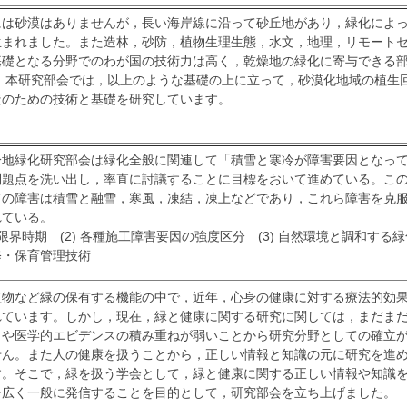
には砂漠はありませんが，長い海岸線に沿って砂丘地があり，緑化によ
生まれました。また造林，砂防，植物生理生態，水文，地理，リモート
基礎となる分野でのわが国の技術力は高く，乾燥地の緑化に寄与できる
。 本研究部会では，以上のような基礎の上に立って，砂漠化地域の植生
造のための技術と基礎を研究しています。
冷地緑化研究部会は緑化全般に関連して「積雪と寒冷が障害要因となっ
問題点を洗い出し，率直に討議することに目標をおいて進めている。こ
ての障害は積雪と融雪，寒風，凍結，凍上などであり，これら障害を克
れている。
施工限界時期 (2) 各種施工障害要因の強度区分 (3) 自然環境と調和する緑
修・保育管理技術
植物など緑の保有する機能の中で，近年，心身の健康に対する療法的効
れています。しかし，現在，緑と健康に関する研究に関しては，まだま
とや医学的エビデンスの積み重ねが弱いことから研究分野としての確立
せん。また人の健康を扱うことから，正しい情報と知識の元に研究を進
す。そこで，緑を扱う学会として，緑と健康に関する正しい情報や知識
を広く一般に発信することを目的として，研究部会を立ち上げました。