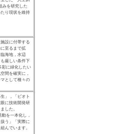
組みを研究した
めたり現状を維持
種施設に付帯する
内に至るまで拡
，臨海地，水辺
ても厳しい条件下
多彩に緑化したい
化空間を確実に，
ーマとして種々の
。
再生」，「ビオト
主眼に技術開発研
きました。
活動を一本化し，
に扱う」「実際に
り組んでいます。