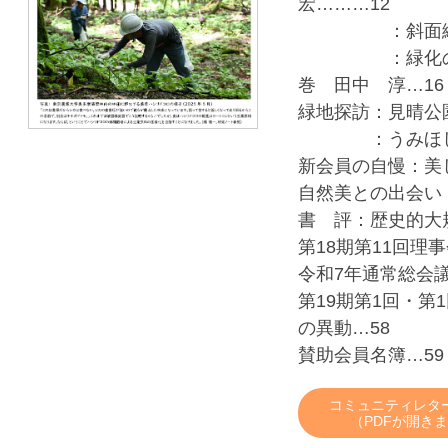
宏………12
：斜面緑化と中
：緑化の居酒屋
巻 田中 淳…16
緑地探訪：見晴公
：うみほし公園
新会員の自慢：美
自然美との出会い
書 評：歴史的大
第18期第11回理
令和7年通常総会議
第19期第1回・第
の異動…58
賛助会員名簿…5
コミュニティレタ
（PDFが開き